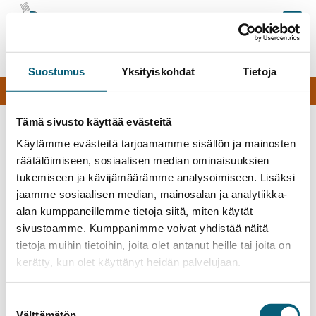
144
144 tapahtumaa
Löydä lähimmät ruokajakelut ja yhteisruokailut
Suostumus
Yksityiskohdat
Tietoja
tapahtumaa
ma 10.8.2026
Turku
Tämä sivusto käyttää evästeitä
Lisää hakuehtoja
Poista valinnat
klo. 09.00 - 10.30
Käytämme evästeitä tarjoamamme sisällön ja mainosten
Ruoka-apua ajanvarauksen kautta
räätälöimiseen, sosiaalisen median ominaisuuksien
Kartta
Kalenteri
Pelastusarmeijan Turun osasto
tukemiseen ja kävijämäärämme analysoimiseen. Lisäksi
Hämeenkatu 20, 20500 Turku
jaamme sosiaalisen median, mainosalan ja analytiikka-
alan kumppaneillemme tietoja siitä, miten käytät
Pelastusarmeija Turun osasto
sivustoamme. Kumppanimme voivat yhdistää näitä
tietoja muihin tietoihin, joita olet antanut heille tai joita on
klo. 09.00 - 10.00
kerätty, kun olet käyttänyt heidän palvelujaan.
Aamupala tarjolla hintaan 1€
Toimintakeskus Pääsky
Suostumuksen
Pääskyvuorenrinne 1, 20610 Turku
Välttämätön