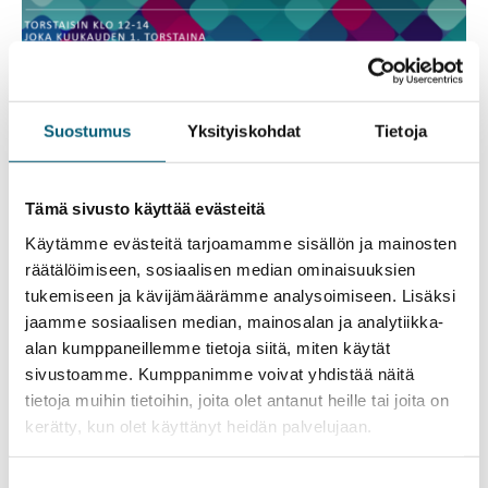
Suostumus
Yksityiskohdat
Tietoja
Ruoka-aputoimijoiden avoimet
verkkotapaamiset kerran kuussa
Tämä sivusto käyttää evästeitä
Käytämme evästeitä tarjoamamme sisällön ja mainosten
Valtakunnallisia verkkotapaamisia ruoka-aputoimijoille
räätälöimiseen, sosiaalisen median ominaisuuksien
järjestetään joka kuun ensimmäisenä torstaina klo 12-14
tukemiseen ja kävijämäärämme analysoimiseen. Lisäksi
Teams-alustalla. Tarjolla ajankohtaisia asiantuntija-
jaamme sosiaalisen median, mainosalan ja analytiikka-
alustuksia ja mielenkiintoista keskustelua!
alan kumppaneillemme tietoja siitä, miten käytät
sivustoamme. Kumppanimme voivat yhdistää näitä
Tapaamisiin ovat tervetulleita ruoka-aputoimijat ja
tietoja muihin tietoihin, joita olet antanut heille tai joita on
yhteisöllisten ruokailujen järjestäjät yhdistyksistä,
kerätty, kun olet käyttänyt heidän palvelujaan.
seurakunnista ja muista yhteisöistä ympäri Suomen.
Suostumuksen