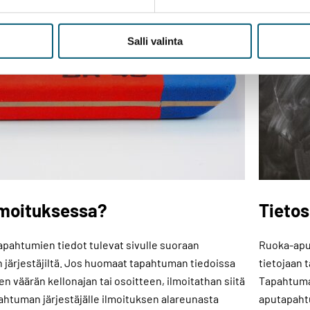
Salli valinta
lmoituksessa?
Tieto
pahtumien tiedot tulevat sivulle suoraan
Ruoka-aput
 järjestäjiltä. Jos huomaat tapahtuman tiedoissa
tietojaan t
en väärän kellonajan tai osoitteen, ilmoitathan siitä
Tapahtumai
ahtuman järjestäjälle ilmoituksen alareunasta
aputapahtu