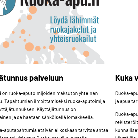
ätunnus palveluun
Kuka v
i on ruoka-aputoimijoiden maksuton yhteinen
Ruoka-apu.
lu. Tapahtumien ilmoittamiseksi ruoka-aputoimija
ja apua tar
äyttäjätunnuksen. Käyttäjätunnus on
Ruoka-apu.
inen ja se haetaan sähköisellä lomakkeella.
rekisteröi
-aputapahtumia etsivän ei koskaan tarvitse antaa
kunnalliset
jaan tai kirjautua Ruoka-apu.fi-sivustolle.
käyttäjille.