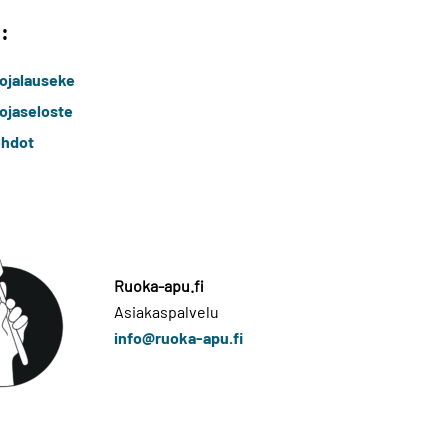
:
ojalauseke
ojaseloste
ehdot
Ruoka-apu.fi
Asiakaspalvelu
info@ruoka-apu.fi