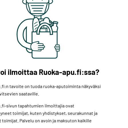
oi ilmoittaa Ruoka-apu.fi:ssa?
fi:n tavoite on tuoda ruoka-aputoiminta näkyväksi
vitsevien saataville.
fi-sivun tapahtumien ilmoittajia ovat
tyneet toimijat, kuten yhdistykset, seurakunnat ja
 toimijat. Palvelu on avoin ja maksuton kaikille