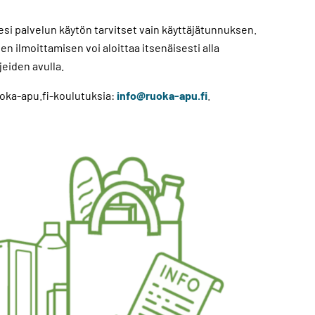
esi palvelun käytön tarvitset vain käyttäjätunnuksen.
n ilmoittamisen voi aloittaa itsenäisesti alla
jeiden avulla.
oka-apu.fi-koulutuksia:
info@ruoka-apu.fi
.