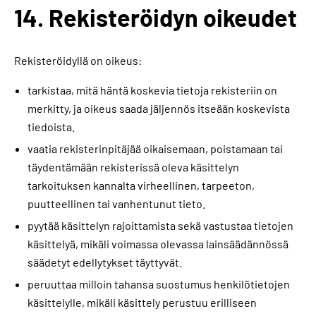
14. Rekisteröidyn oikeudet
Rekisteröidyllä on oikeus:
tarkistaa, mitä häntä koskevia tietoja rekisteriin on
merkitty, ja oikeus saada jäljennös itseään koskevista
tiedoista.
vaatia rekisterinpitäjää oikaisemaan, poistamaan tai
täydentämään rekisterissä oleva käsittelyn
tarkoituksen kannalta virheellinen, tarpeeton,
puutteellinen tai vanhentunut tieto.
pyytää käsittelyn rajoittamista sekä vastustaa tietojen
käsittelyä, mikäli voimassa olevassa lainsäädännössä
säädetyt edellytykset täyttyvät.
peruuttaa milloin tahansa suostumus henkilötietojen
käsittelylle, mikäli käsittely perustuu erilliseen