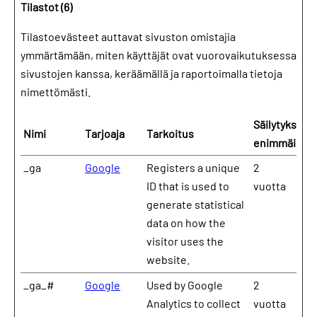
Tilastot (6)
Tilastoevästeet auttavat sivuston omistajia
ymmärtämään, miten käyttäjät ovat vuorovaikutuksessa
sivustojen kanssa, keräämällä ja raportoimalla tietoja
nimettömästi.
Säilytyksen
Nimi
Tarjoaja
Tarkoitus
enimmäiske
_ga
Google
Registers a unique
2
ID that is used to
vuotta
generate statistical
data on how the
visitor uses the
website.
_ga_#
Google
Used by Google
2
Analytics to collect
vuotta