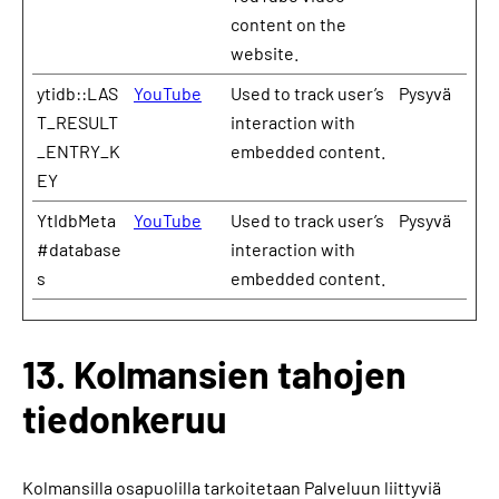
content on the
website.
ytidb::LAS
YouTube
Used to track user’s
Pysyvä
T_RESULT
interaction with
_ENTRY_K
embedded content.
EY
YtIdbMeta
YouTube
Used to track user’s
Pysyvä
#database
interaction with
s
embedded content.
13. Kolmansien tahojen
tiedonkeruu
Kolmansilla osapuolilla tarkoitetaan Palveluun liittyviä