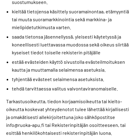
suostumukseen.
kieltää tietojensa käsittely suoramainontaa, etämyyntiä
tai muuta suoramarkkinointia sekä markkina- ja
mielipidetutkimusta varten.
saada tietonsa jäsennellyssä, yleisesti käytetyssä ja
koneellisesti luettavassa muodossa sekä oikeus siirtää
kyseiset tiedot toiselle rekisterin pitäjälle
estää evästeiden käyttö sivustolla evästeilmoituksen
kautta ja muuttamalla selaimensa asetuksia.
tyhjentää evästeet selaimensa asetuksista.
tehdä tarvittaessa valitus valvontaviranomaiselle.
Tarkastusoikeutta, tiedon korjaamisoikeutta tai kielto-
oikeutta koskevat yhteydenotot tulee lähettää kirjallisesti
ja omakätisesti allekirjoitettuna joko sähköpostitse
info@ruoka-apu.fi tai Rekisterinpitäjän osoitteeseen, tai
esittää henkilökohtaisesti rekisterinpitäjän luona.