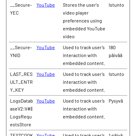
__Secure-
YouTube
Stores the user's
Istunto
YEC
video player
preferences using
embedded YouTube
video
__Secure-
YouTube
Used to track user’s
180
YNID
interaction with
päivää
embedded content.
LAST_RES
YouTube
Used to track user’s
Istunto
ULT_ENTR
interaction with
Y_KEY
embedded content.
LogsDatab
YouTube
Used to track user’s
Pysyvä
aseV2:V#||
interaction with
LogsRequ
embedded content.
estsStore
TESTCOOK
YouTube
Used to track user’s
1 päivä