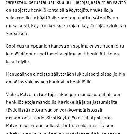
tarkastelu perustellusti kuuluu. Tietojärjestelmien käyttö
on suojattu henkilökohtaisilla käyttäjätunnuksilla ja
salasanoilla, ja käyttöoikeudet on rajattu työtehtävien
mukaisesti. Käyttöoikeuksien rajauskäytäntöjä arvioidaan
vuosittain.
Sopimuskumppanien kanssa on sopimuksissa huomioitu
lainsäädännön asettamat vaatimukset henkilötietojen
käsittelylle.
Manuaalinen aineisto säilytetään lukituissa tiloissa, joihin
on pääsy vain asiaan kuuluvilla henkilöillä.
Vaikka Palvelun tuottaja tekee parhaansa suojellakseen
henkilötietoja mahdollisilta riskeiltä ja paljastumisilta,
täydellistä tietoturvaa on verkkoympäristössä
mahdotonta luoda. Siksi Käyttäjän ei tulisi paljastaa
Palvelussa mitään sellaista tietoa, mikä on erityisen
arkaluonteista tai mitä ei erityisesti vaadita kyseisessä