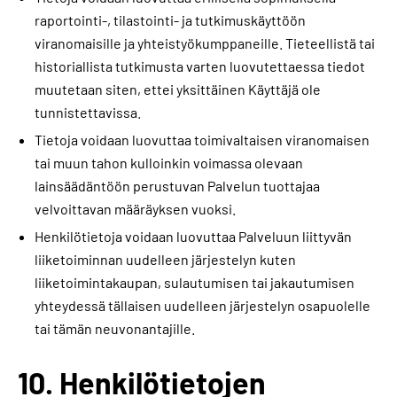
raportointi-, tilastointi- ja tutkimuskäyttöön
viranomaisille ja yhteistyökumppaneille. Tieteellistä tai
historiallista tutkimusta varten luovutettaessa tiedot
muutetaan siten, ettei yksittäinen Käyttäjä ole
tunnistettavissa.
Tietoja voidaan luovuttaa toimivaltaisen viranomaisen
tai muun tahon kulloinkin voimassa olevaan
lainsäädäntöön perustuvan Palvelun tuottajaa
velvoittavan määräyksen vuoksi.
Henkilötietoja voidaan luovuttaa Palveluun liittyvän
liiketoiminnan uudelleen järjestelyn kuten
liiketoimintakaupan, sulautumisen tai jakautumisen
yhteydessä tällaisen uudelleen järjestelyn osapuolelle
tai tämän neuvonantajille.
10. Henkilötietojen