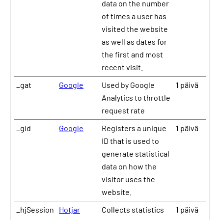
data on the number
of times a user has
visited the website
as well as dates for
the first and most
recent visit.
_gat
Google
Used by Google
1 päivä
Analytics to throttle
request rate
_gid
Google
Registers a unique
1 päivä
ID that is used to
generate statistical
data on how the
visitor uses the
website.
_hjSession
Hotjar
Collects statistics
1 päivä