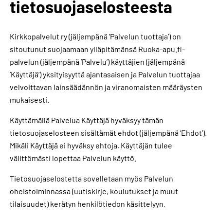
tietosuojaselosteesta
Kirkkopalvelut ry (jäljempänä ’Palvelun tuottaja’) on
sitoutunut suojaamaan ylläpitämänsä Ruoka-apu.fi-
palvelun (jäljempänä ’Palvelu’) käyttäjien (jäljempänä
’Käyttäjä’) yksityisyyttä ajantasaisen ja Palvelun tuottajaa
velvoittavan lainsäädännön ja viranomaisten määräysten
mukaisesti.
Käyttämällä Palvelua Käyttäjä hyväksyy tämän
tietosuojaselosteen sisältämät ehdot (jäljempänä ’Ehdot’).
Mikäli Käyttäjä ei hyväksy ehtoja, Käyttäjän tulee
välittömästi lopettaa Palvelun käyttö.
Tietosuojaselostetta sovelletaan myös Palvelun
oheistoiminnassa (uutiskirje, koulutukset ja muut
tilaisuudet) kerätyn henkilötiedon käsittelyyn.