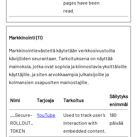
pages have been
read.
Markkinointi (11)
Markkinointievästeitä käytetään verkkosivustoilla
kävijöiden seurantaan. Tarkoituksena on näyttää
mainoksia, jotka ovat sopivia ja kiinnostavia yksittäisille
käyttäjille, ja siten arvokkaampia julkaisijoille ja
kolmansien osapuolten mainostajille.
Säilytyksen
Nimi
Tarjoaja
Tarkoitus
enimmäiske
__Secure-
YouTube
Used to track user’s
180
ROLLOUT_
interaction with
päivää
TOKEN
embedded content.