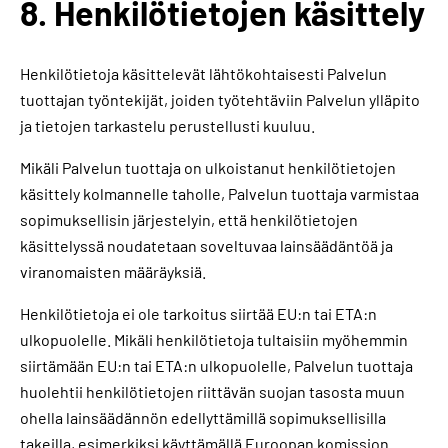
8. Henkilötietojen käsittely
Henkilötietoja käsittelevät lähtökohtaisesti Palvelun
tuottajan työntekijät, joiden työtehtäviin Palvelun ylläpito
ja tietojen tarkastelu perustellusti kuuluu.
Mikäli Palvelun tuottaja on ulkoistanut henkilötietojen
käsittely kolmannelle taholle, Palvelun tuottaja varmistaa
sopimuksellisin järjestelyin, että henkilötietojen
käsittelyssä noudatetaan soveltuvaa lainsäädäntöä ja
viranomaisten määräyksiä.
Henkilötietoja ei ole tarkoitus siirtää EU:n tai ETA:n
ulkopuolelle. Mikäli henkilötietoja tultaisiin myöhemmin
siirtämään EU:n tai ETA:n ulkopuolelle, Palvelun tuottaja
huolehtii henkilötietojen riittävän suojan tasosta muun
ohella lainsäädännön edellyttämillä sopimuksellisilla
takeilla, esimerkiksi käyttämällä Euroopan komission