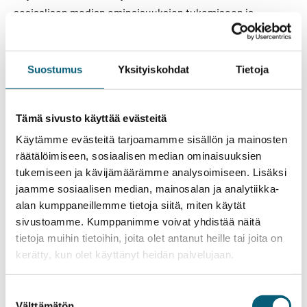
sosiaalisen median ominaisuuksien tukemiseen ja
kävijämäärämme analysoimiseen. Lisäksi jaamme
sosiaalisen median, mainosalan ja analytiikka-alan
kumppaneillemme tietoja siitä, miten käytät sivustoamme.
Suostumus
Yksityiskohdat
Tietoja
Kumppanimme voivat yhdistää näitä tietoja muihin
tietoihin, joita olet antanut heille tai joita on kerätty, kun
Tämä sivusto käyttää evästeitä
olet käyttänyt heidän palvelujaan.
Käytämme evästeitä tarjoamamme sisällön ja mainosten
Evästeet ovat pieniä tekstitiedostoja, joita sivustot voivat
räätälöimiseen, sosiaalisen median ominaisuuksien
käyttää tehdäkseen käyttäjäkokemuksesta
tukemiseen ja kävijämäärämme analysoimiseen. Lisäksi
tehokkaamman.
jaamme sosiaalisen median, mainosalan ja analytiikka-
alan kumppaneillemme tietoja siitä, miten käytät
Lain mukaan voimme tallentaa evästeitä laitteellesi, mikäli
sivustoamme. Kumppanimme voivat yhdistää näitä
se on ehdottoman tärkeää sivuston toiminnan kannalta.
tietoja muihin tietoihin, joita olet antanut heille tai joita on
Tarvitsemme suostumuksesi kaikenlaisten evästeiden
kerätty, kun olet käyttänyt heidän palvelujaan.
käytölle.
Suostumuksen
Välttämätön
Tämä sivusto käyttää erityyppisiä evästeitä. Jotkut