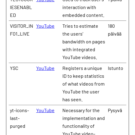
IESENABL
interaction with
ED
embedded content.
VISITOR_IN
YouTube
Tries to estimate
180
FO1_LIVE
the users'
päivää
bandwidth on pages
with integrated
YouTube videos.
YSC
YouTube
Registers a unique
Istunto
ID to keep statistics
of what videos from
YouTube the user
has seen.
yt-icons-
YouTube
Necessary for the
Pysyvä
last-
implementation and
purged
functionality of
YouTube video-