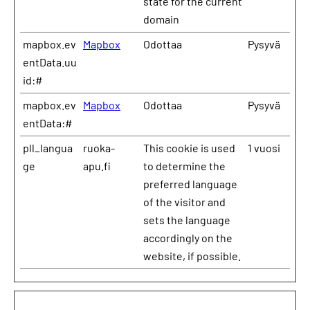
state for the current
domain
mapbox.ev
Mapbox
Odottaa
Pysyvä
entData.uu
id:#
mapbox.ev
Mapbox
Odottaa
Pysyvä
entData:#
pll_langua
ruoka-
This cookie is used
1 vuosi
ge
apu.fi
to determine the
preferred language
of the visitor and
sets the language
accordingly on the
website, if possible.