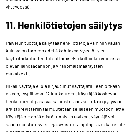
yhteydessä.
11. Henkilötietojen säilytys
Palvelun tuottaja säilyttää henkilötietoja vain niin kauan
kuin se on tarpeen edellä kohdassa 6 yksilöityjen
käyttötarkoitusten toteuttamiseksi kulloinkin voimassa
olevan lainsäädännön ja viranomaismääräysten
mukaisesti.
Mikäli Käyttäjä ei ole kirjautunut käyttäjätililleen pitkään
aikaan, tyypillisesti 12 kuukauteen, Käyttäjää koskevat
henkilötiedot pääasiassa poistetaan, siirretään pysyvään
arkistorekisteriin tai muutetaan sellaiseen muotoon, ettei
Käyttäjä ole enää niistä tunnistettavissa. Käyttäjä voi
saada muistutusviestejä sivuston ylläpitäjiltä, mikäli ei ole
kirjautunut tililleen tai tarkistanut henkilötietojaan yli 4