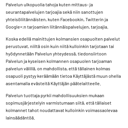
Palvelun ulkopuolia tahoja kuten mittaus- ja
seurantapalvelujen tarjoajia sekä niin sanottujen
yhteisöliitännäisten, kuten Facebookin, Twitterin ja
Google+:n tarjoamien liitännäispalvelujen, tarjoajia.
Koska edellä mainittujen kolmansien osapuolten palvelut
perustuvat, niiltä osin kuin niitä kulloinkin tarjotaan tai
hyödynnetään Palvelun yhteydessä, tiedonsiirtoon
Palvelun ja kyseisen kolmannen osapuolen tarjoaman
palvelun välillä, on mahdollista, että tällainen kolmas
osapuoli pystyy keräämään tietoa Käyttäjästä muun ohella
asentamalla evästeitä Käyttäjän päätelaitteelle.
Palvelun tuottaja pyrkii mahdollisuuksien mukaan
sopimusjärjestelyin varmistumaan siitä, että tällaiset
kolmannet tahot noudattavat kulloinkin voimassaolevaa
lainsäädäntöä.