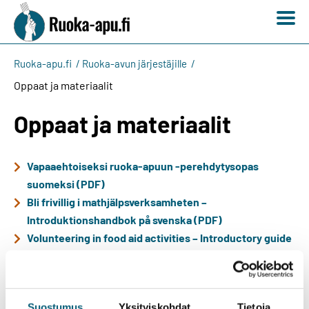
Ruoka-apu.fi
Ruoka-avun järjestäjille
Oppaat ja materiaalit
Oppaat ja materiaalit
Vapaaehtoiseksi ruoka-apuun -perehdytysopas
suomeksi (PDF)
Bli frivillig i mathjälpsverksamheten –
Introduktionshandbok på svenska (PDF)
Volunteering in food aid activities – Introductory guide
in English (PDF)
Stadin safkan työllistämisopas (PDF)
Elintarviketurvallisuus ruoka-aputoiminnassa -opas
Suostumus
Yksityiskohdat
Tietoja