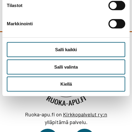
Tilastot
Maukas arki -reseptivihko (PDF)
Markkinointi
Salli kaikki
Salli valinta
Kiellä
Ruoka-apu.fi on
Kirkkopalvelut ry:n
ylläpitämä palvelu.