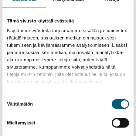
(PDF)
Ajatuksia tyollistämisen edistämisestä ruoka-
aputoiminnassa -työkalupakki (PDF)
Tämä sivusto käyttää evästeitä
Arvo ihmiselle – Verkostomainen työskentely järjestö-
Käytämme evästeitä tarjoamamme sisällön ja mainosten
ja diakoniatyössä -opas (PDF)
räätälöimiseen, sosiaalisen median ominaisuuksien
Ota huoli puheeksi ja opasta palveluihin -opas (PDF)
tukemiseen ja kävijämäärämme analysoimiseen. Lisäksi
Tutustu myös: Sosiaaliturvan tarkistuslista 2021 (PDF)
jaamme sosiaalisen median, mainosalan ja analytiikka-
Ohjeistus elintarvikkeiden lahjoittajan ja ruoka-
alan kumppaneillemme tietoja siitä, miten käytät
aputoimijan yhteistyöstä (PDF)
sivustoamme. Kumppanimme voivat yhdistää näitä
Sopimusliitteet elintarvikkeiden lahjoittajan ja ruoka-
tietoja muihin tietoihin, joita olet antanut heille tai joita on
aputoimijan yhteistyöhön (PDF)
kerätty, kun olet käyttänyt heidän palvelujaan.
Ruoka-apuohje – Ruokavirasto (Verkkosivu)
Ruoka-apu ja hävikkiruoka – Ruokavirasto
Suostumuksen
(Verkkosivu)
Välttämätön
valinta
Apua ja palveluja -kortti (Word)
Ruoka-apu Köyhyyspäivässä 23.4.2024 -esite (PDF)
Mieltymykset
Tietoa ruoka-avusta 2022 -esite Köyhyyspäivä
6.10.2022 (PDF)