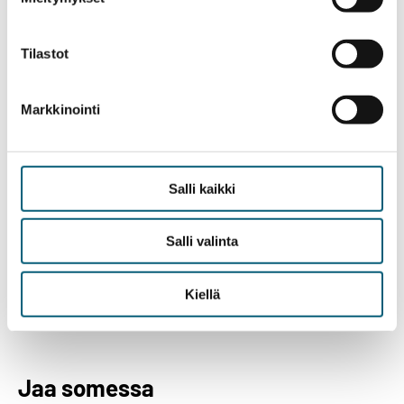
Tilastot
Markkinointi
Salli kaikki
Laura Kumpuniemi
Salli valinta
Hankepäällikkö, Ruoka-apu.fi
laura.kumpuniemi@kirkkopalvelut.fi
Kiellä
puh.
040 8091684
Jaa somessa