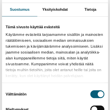
valtakunnallisia yhteistyötapaamisia. Joka tapaamisessa
Suostumus
Yksityiskohdat
Tietoja
mukana ajankohtaisia alustuksia ja keskustelua ruoka-
avusta ja sen ympäriltä. Tapaamisia järjestävät Ruoka-
apu.fi, Sininauhaliitto ja Suomen Punainen Risti.
Tämä sivusto käyttää evästeitä
Käytämme evästeitä tarjoamamme sisällön ja mainosten
Verkkotapaamisia järjestetään joka kuukauden
räätälöimiseen, sosiaalisen median ominaisuuksien
ensimmäisenä torstaina klo 12-14. Ilmoittautuneet saavat
tukemiseen ja kävijämäärämme analysoimiseen. Lisäksi
tarkemmat tapaamiskohtaiset tiedot sähköpostilla noin
jaamme sosiaalisen median, mainosalan ja analytiikka-
viikkoa ennen tapaamista.
alan kumppaneillemme tietoja siitä, miten käytät
sivustoamme. Kumppanimme voivat yhdistää näitä
Ilmoittaudu mukaan tästä (jatkuva ilmoittautuminen)!
tietoja muihin tietoihin, joita olet antanut heille tai joita on
kerätty, kun olet käyttänyt heidän palvelujaan.
Osallistumislinkki toimitetaan ilmoittautumisen jälkeen.
Suostumuksen
Välttämätön
valinta
Lisätietoja verkkotapaamisista
Mieltymykset