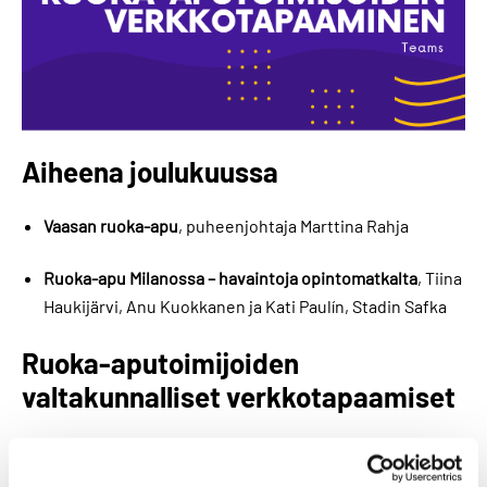
Aiheena joulukuussa
Vaasan ruoka-apu
, puheenjohtaja Marttina Rahja
Ruoka-apu Milanossa – havaintoja opintomatkalta
, Tiina
Haukijärvi, Anu Kuokkanen ja Kati Paulín, Stadin Safka
Ruoka-aputoimijoiden
valtakunnalliset verkkotapaamiset
Verkkotapaamiset ovat kuukausittaisia ruoka-
aputoimijoille ja ruoka-avusta kiinnostuneille avoimia