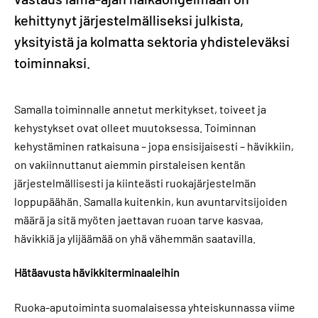
kehittynyt järjestelmälliseksi julkista,
yksityistä ja kolmatta sektoria yhdisteleväksi
toiminnaksi.
Samalla toiminnalle annetut merkitykset, toiveet ja
kehystykset ovat olleet muutoksessa. Toiminnan
kehystäminen ratkaisuna – jopa ensisijaisesti – hävikkiin,
on vakiinnuttanut aiemmin pirstaleisen kentän
järjestelmällisesti ja kiinteästi ruokajärjestelmän
loppupäähän. Samalla kuitenkin, kun avuntarvitsijoiden
määrä ja sitä myöten jaettavan ruoan tarve kasvaa,
hävikkiä ja ylijäämää on yhä vähemmän saatavilla.
Hätäavusta hävikkiterminaaleihin
Ruoka-aputoiminta suomalaisessa yhteiskunnassa viime