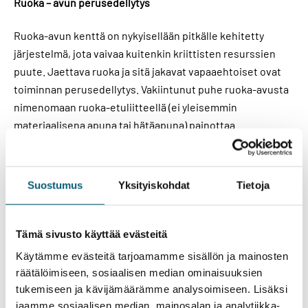
Ruoka – avun perusedellytys
Ruoka-avun kenttä on nykyisellään pitkälle kehitetty
järjestelmä, jota vaivaa kuitenkin kriittisten resurssien
puute. Jaettava ruoka ja sitä jakavat vapaaehtoiset ovat
toiminnan perusedellytys. Vakiintunut puhe ruoka-avusta
nimenomaan ruoka-etuliitteellä (ei yleisemmin
materiaalisena apuna tai hätäapuna) painottaa
ruokaturvan ja nälän näkökulmia, mutta toisaalta
toiminnasta puhutaan monissa muissakin kehystyksissä:
kansallisen varautumisen osana (Simi, 2025),
Suostumus
Yksityiskohdat
Tietoja
yhteisöllisyyden ja osallisuuden näkökulmasta (Huotari,
2023) tai etsivän ja jalkautuvan työn kehyksessä
(Karjalainen ym., 2021). Vaikka eri kehystäminen johtaa
Tämä sivusto käyttää evästeitä
erilaisiin tavoitteisiin, näissäkin tulokulmissa ja
Käytämme evästeitä tarjoamamme sisällön ja mainosten
keskusteluissa toki tiedostetaan, että “todellista tarvetta”
räätälöimiseen, sosiaalisen median ominaisuuksien
– siis ruokaturvattomuutta ja nälkää – on olemassa. Nälän
tukemiseen ja kävijämäärämme analysoimiseen. Lisäksi
ja sen juurisyiden ratkaisemisen ei kuitenkaan tule olla
jaamme sosiaalisen median, mainosalan ja analytiikka-