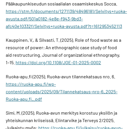
Pääkaupunkiseudun sosiaalialan osaamiskeskus Socca.
https://stm.fi/documents/1271139/48496181/Selvitys+ruoka-
avusta.pdf/501a0182-4e8e-f943-9bd3-
afc40e10332f/Selvitys+ruoka-avusta.pdf?t=1612953452113
Kauppinen, V., & Silvasti, T. (2025). Role of food waste as a
resource of power: An ethnographic case study of food
aid restructuring. Journal of organizational ethnography,
1–15.
https://doi.org/10.1108/JOE-01-2025-0002
Ruoka-apu.fi (2025). Ruoka-avun tilannekatsaus nro. 6.
https://ruoka-apu.fi/wp-
content/uploads/2025/09/Tilannekatsaus-nro-6_2025-
Ruoka-apu.fi_.pdf
Simi, M. (2025). Ruoka-avun merkitys korostuu yksilön ja
yhteiskunnan kriiseissä. Elintarvike ja Terveys 2/2025.
Julkaistu myös:
https://ruoka-apu.fi/julkaisu/ruoka-avun-