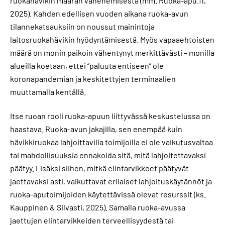
ruokahävikin määrän vähenemisestä (mm. Ruoka-apu.fi,
2025). Kahden edellisen vuoden aikana ruoka-avun
tilannekatsauksiin on noussut mainintoja
laitosruokahävikin hyödyntämisestä. Myös vapaaehtoisten
määrä on monin paikoin vähentynyt merkittävästi – monilla
alueilla koetaan, ettei “paluuta entiseen” ole
koronapandemian ja keskitettyjen terminaalien
muuttamalla kentällä.
Itse ruoan rooli ruoka-apuun liittyvässä keskustelussa on
haastava. Ruoka-avun jakajilla, sen enempää kuin
hävikkiruokaa lahjoittavilla toimijoilla ei ole vaikutusvaltaa
tai mahdollisuuksia ennakoida sitä, mitä lahjoitettavaksi
päätyy. Lisäksi siihen, mitkä elintarvikkeet päätyvät
jaettavaksi asti, vaikuttavat erilaiset lahjoituskäytännöt ja
ruoka-aputoimijoiden käytettävissä olevat resurssit (ks.
Kauppinen & Silvasti, 2025). Samalla ruoka-avussa
jaettujen elintarvikkeiden terveellisyydestä tai