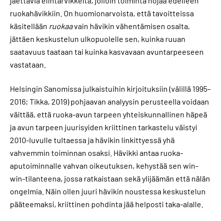
jaettavia elintarvikkeita, jolloin toiminta nojaa edelleen
ruokahävikkiin. On huomionarvoista, että tavoitteissa
käsitellään
ruokaa
vain hävikin vähentämisen osalta,
jättäen keskustelun ulkopuolelle sen, kuinka ruuan
saatavuus taataan tai kuinka kasvavaan avuntarpeeseen
vastataan.
Helsingin Sanomissa julkaistuihin kirjoituksiin (välillä 1995–
2016; Tikka, 2019) pohjaavan analyysin perusteella voidaan
väittää, että ruoka-avun tarpeen yhteiskunnallinen häpeä
ja avun tarpeen juurisyiden kriittinen tarkastelu väistyi
2010-luvulle tultaessa ja hävikin linkittyessä yhä
vahvemmin toiminnan osaksi. Hävikki antaa ruoka-
aputoiminnalle vahvan oikeutuksen, kehystää sen win-
win-tilanteena, jossa ratkaistaan sekä ylijäämän että nälän
ongelmia. Näin ollen juuri hävikin noustessa keskustelun
pääteemaksi, kriittinen pohdinta jää helposti taka-alalle.