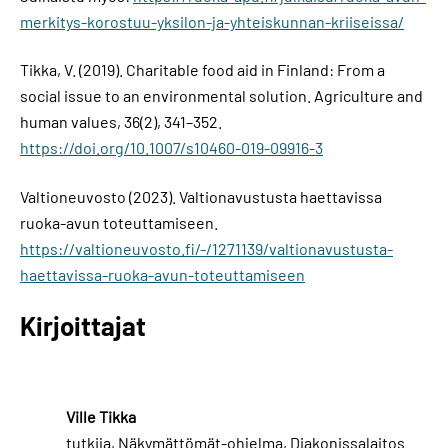
merkitys-korostuu-yksilon-ja-yhteiskunnan-kriiseissa/
Tikka, V. (2019). Charitable food aid in Finland: From a
social issue to an environmental solution. Agriculture and
human values, 36(2), 341–352.
https://doi.org/10.1007/s10460-019-09916-3
Valtioneuvosto (2023). Valtionavustusta haettavissa
ruoka-avun toteuttamiseen.
https://valtioneuvosto.fi/-/1271139/valtionavustusta-
haettavissa-ruoka-avun-toteuttamiseen
Kirjoittajat
Ville Tikka
tutkija, Näkymättömät-ohjelma, Diakonissalaitos