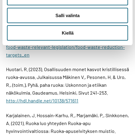
Nälkä kasvaa, riittääkö ruoka? -webinaarissa 25.11.2025.
Salli valinta
Lähteet
EU (2025). Food waste reductions targets.
Kiellä
https://food.ec.europa.eu/food-safety/food-waste/eu-
food-waste-relevant-legislation/food-waste-reduction-
targets_en
Huotari, R. (2023). Osallisuuden monet kasvot kristillisessä
ruoka-avussa. Julkaisussa Mäkinen V., Pesonen, H. & Uro,
R., (toim.), Pyhä, paha ruoka: Uskonnon ja etiikan
näkökulmia. Gaudeamus, Helsinki, Sivut 241–253.
http://hdl.handle.net/10138/571611
Karjalainen, J. Hossain-Karhu, R., Marjamäki, P., Sinkkonen,
A. (2021). Ruoka luo yhteyden Ruoka-apu
hyvinvointivaltiossa: Ruoka-apuselvityksen muistio.