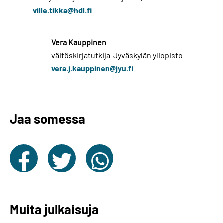
ville.tikka@hdl.fi
Vera Kauppinen
väitöskirjatutkija, Jyväskylän yliopisto
vera.j.kauppinen@jyu.fi
Jaa somessa
Muita julkaisuja