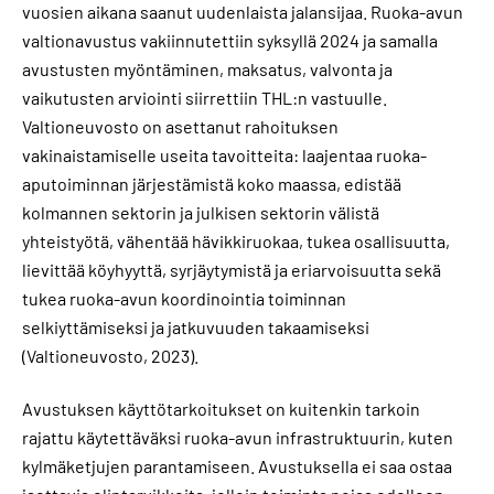
vuosien aikana saanut uudenlaista jalansijaa. Ruoka-avun
valtionavustus vakiinnutettiin syksyllä 2024 ja samalla
avustusten myöntäminen, maksatus, valvonta ja
vaikutusten arviointi siirrettiin THL:n vastuulle.
Valtioneuvosto on asettanut rahoituksen
vakinaistamiselle useita tavoitteita: laajentaa ruoka-
aputoiminnan järjestämistä koko maassa, edistää
kolmannen sektorin ja julkisen sektorin välistä
yhteistyötä, vähentää hävikkiruokaa, tukea osallisuutta,
lievittää köyhyyttä, syrjäytymistä ja eriarvoisuutta sekä
tukea ruoka-avun koordinointia toiminnan
selkiyttämiseksi ja jatkuvuuden takaamiseksi
(Valtioneuvosto, 2023).
Avustuksen käyttötarkoitukset on kuitenkin tarkoin
rajattu käytettäväksi ruoka-avun infrastruktuurin, kuten
kylmäketjujen parantamiseen. Avustuksella ei saa ostaa