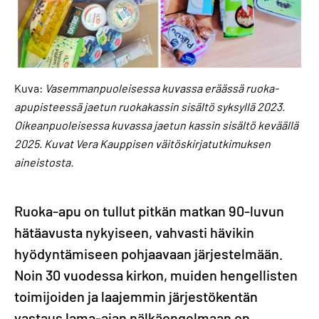
Kuva:
Vasemmanpuoleisessa kuvassa eräässä ruoka-
apupisteessä jaetun ruokakassin sisältö syksyllä 2023.
Oikeanpuoleisessa kuvassa jaetun kassin sisältö keväällä
2025. Kuvat Vera Kauppisen väitöskirjatutkimuksen
aineistosta.
Ruoka-apu on tullut pitkän matkan 90-luvun
hätäavusta nykyiseen, vahvasti hävikin
hyödyntämiseen pohjaavaan järjestelmään.
Noin 30 vuodessa kirkon, muiden hengellisten
toimijoiden ja laajemmin järjestökentän
vastaus lama-ajan nälkäongelmaan on