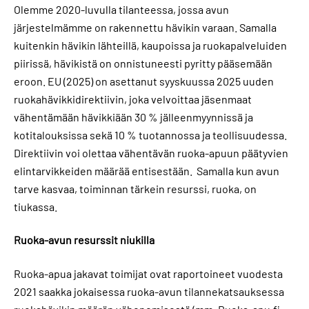
Olemme 2020-luvulla tilanteessa, jossa avun
järjestelmämme on rakennettu hävikin varaan. Samalla
kuitenkin hävikin lähteillä, kaupoissa ja ruokapalveluiden
piirissä, hävikistä on onnistuneesti pyritty pääsemään
eroon. EU (2025) on asettanut syyskuussa 2025 uuden
ruokahävikkidirektiivin, joka velvoittaa jäsenmaat
vähentämään hävikkiään 30 % jälleenmyynnissä ja
kotitalouksissa sekä 10 % tuotannossa ja teollisuudessa.
Direktiivin voi olettaa vähentävän ruoka-apuun päätyvien
elintarvikkeiden määrää entisestään. Samalla kun avun
tarve kasvaa, toiminnan tärkein resurssi, ruoka, on
tiukassa.
Ruoka-avun resurssit niukilla
Ruoka-apua jakavat toimijat ovat raportoineet vuodesta
2021 saakka jokaisessa ruoka-avun tilannekatsauksessa