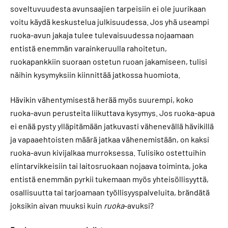
soveltuvuudesta avunsaajien tarpeisiin ei ole juurikaan
voitu käydä keskustelua julkisuudessa. Jos yhä useampi
ruoka-avun jakaja tulee tulevaisuudessa nojaamaan
entistä enemmän varainkeruulla rahoitetun,
ruokapankkiin suoraan ostetun ruoan jakamiseen, tulisi
näihin kysymyksiin kiinnittää jatkossa huomiota.
Hävikin vähentymisestä herää myös suurempi, koko
ruoka-avun perusteita liikuttava kysymys. Jos ruoka-apua
ei enää pysty ylläpitämään jatkuvasti vähenevällä hävikillä
ja vapaaehtoisten määrä jatkaa vähenemistään, on kaksi
ruoka-avun kivijalkaa murroksessa. Tulisiko ostettuihin
elintarvikkeisiin tai laitosruokaan nojaava toiminta, joka
entistä enemmän pyrkii tukemaan myös yhteisöllisyyttä,
osallisuutta tai tarjoamaan työllisyyspalveluita, brändätä
joksikin aivan muuksi kuin
ruoka
-avuksi?